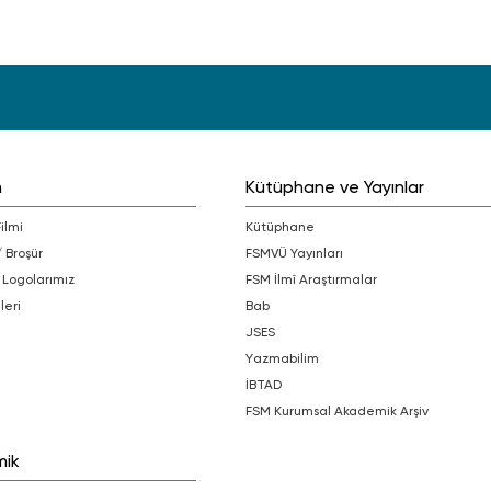
m
Kütüphane ve Yayınlar
Filmi
Kütüphane
/ Broşür
FSMVÜ Yayınları
 Logolarımız
FSM İlmî Araştırmalar
leri
bab
JSES
Yazmabilim
İBTAD
FSM Kurumsal Akademik Arşiv
mik