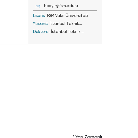
hcayir@fsm.edu.tr
Lisans:
FSM Vakıf Üniversitesi
Y.Lisans:
İstanbul Teknik
Doktora:
Üniversitesi
İstanbul Teknik
Üniversitesi
* Yarı Zamanlı