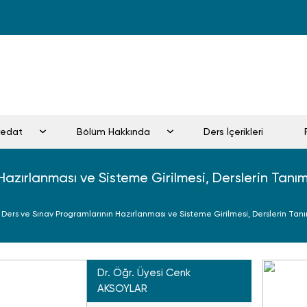
fredat
Bölüm Hakkında
Ders İçerikleri
Hazırlanması ve Sisteme Girilmesi, Derslerin Tan
s Ders ve Sınav Programlarının Hazırlanması ve Sisteme Girilmesi, Derslerin Ta
Dr. Öğr. Üyesi Cenk
AKSOYLAR