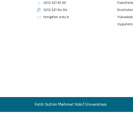
0212 521 81 00
Fakültele
0212 521 84 84
Enstitüler
fsm@fsm.edu.tr
Yüksekok
Uygulam
Fatih Sultan Mehmet Vakıf Üniversitesi