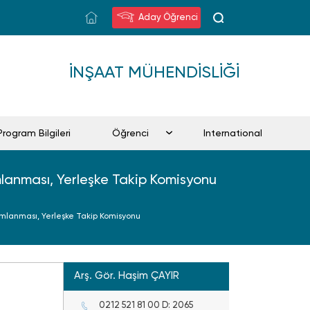
Aday Öğrenci
İNŞAAT MÜHENDISLIĞI
Program Bilgileri
Öğrenci
International
ımlanması, Yerleşke Takip Komisyonu
nımlanması, Yerleşke Takip Komisyonu
Arş. Gör. Haşim ÇAYIR
0212 521 81 00 D: 2065