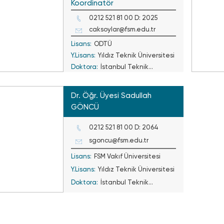
Koordinatör
0212 521 81 00 D: 2025
caksoylar@fsm.edu.tr
Lisans:
ODTÜ
Y.Lisans:
Yıldız Teknik Üniversitesi
Doktora:
İstanbul Teknik
Üniversitesi
Dr. Öğr. Üyesi Sadullah
GÖNCÜ
0212 521 81 00 D: 2064
sgoncu@fsm.edu.tr
Lisans:
FSM Vakıf Üniversitesi
Y.Lisans:
Yıldız Teknik Üniversitesi
Doktora:
İstanbul Teknik
Üniversitesi