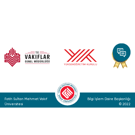
Fatih Sultan Mehmet Vakıf
Bilgi İşlem Daire Başkanlığı
Üniversitesi
© 2022